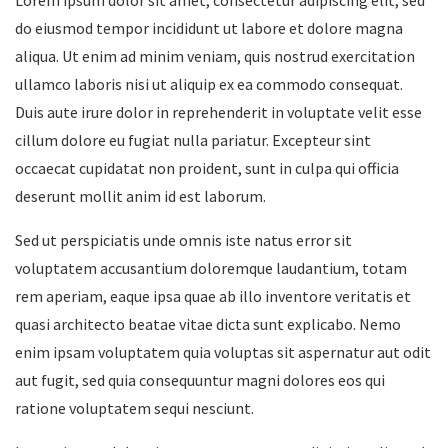
Lorem ipsum dolor sit amet, consectetur adipiscing elit, sed
do eiusmod tempor incididunt ut labore et dolore magna
aliqua. Ut enim ad minim veniam, quis nostrud exercitation
ullamco laboris nisi ut aliquip ex ea commodo consequat.
Duis aute irure dolor in reprehenderit in voluptate velit esse
cillum dolore eu fugiat nulla pariatur. Excepteur sint
occaecat cupidatat non proident, sunt in culpa qui officia
deserunt mollit anim id est laborum.
Sed ut perspiciatis unde omnis iste natus error sit
voluptatem accusantium doloremque laudantium, totam
rem aperiam, eaque ipsa quae ab illo inventore veritatis et
quasi architecto beatae vitae dicta sunt explicabo. Nemo
enim ipsam voluptatem quia voluptas sit aspernatur aut odit
aut fugit, sed quia consequuntur magni dolores eos qui
ratione voluptatem sequi nesciunt.